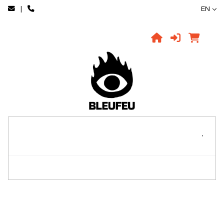
|
EN
,