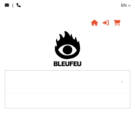
|
EN
,