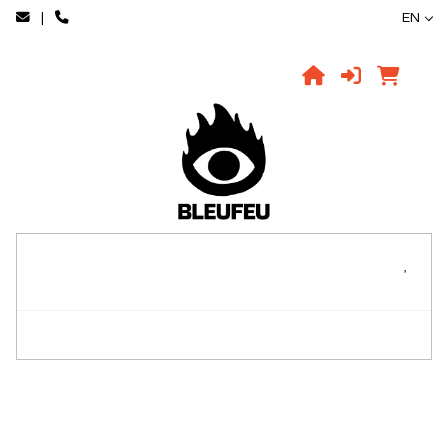
|
EN
,