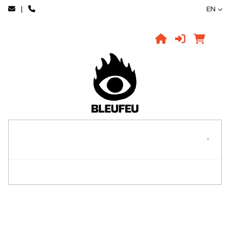
|
EN
,