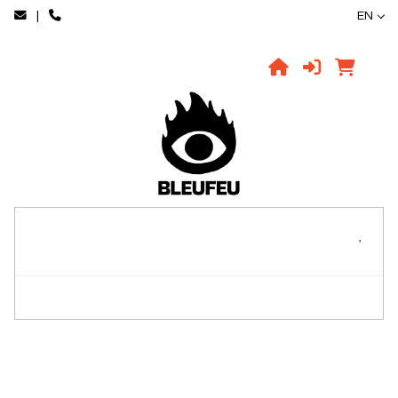
|
EN
,