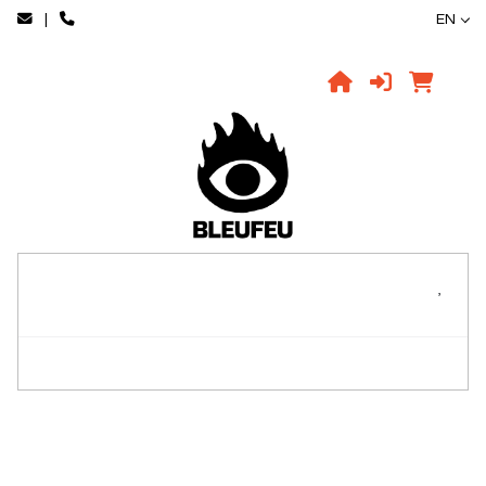
|
EN
,