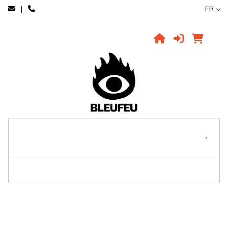
|
FR
,