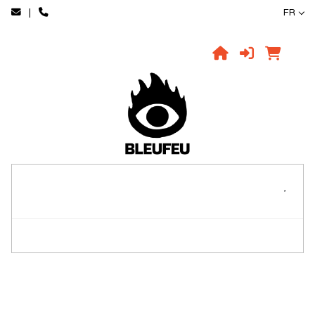
|
FR
,