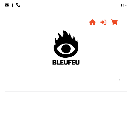
|
FR
,